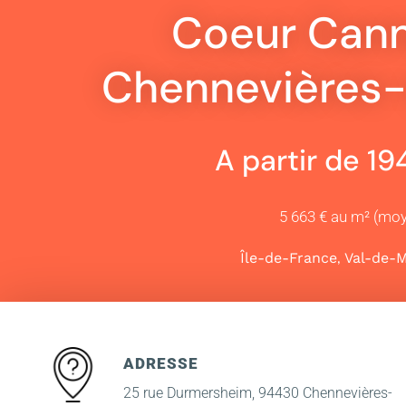
Coeur Cann
Chennevières
A partir de 1
5 663 € au m² (mo
,
Île-de-France
Val-de-
ADRESSE
25 rue Durmersheim, 94430 Chennevières-