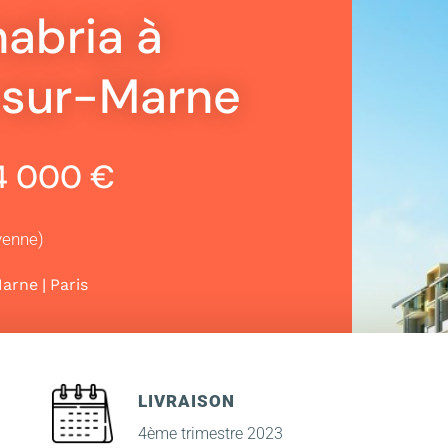
abria à
-sur-Marne
94 000 €
yenne)
|
Marne
Paris
LIVRAISON
4ème trimestre 2023