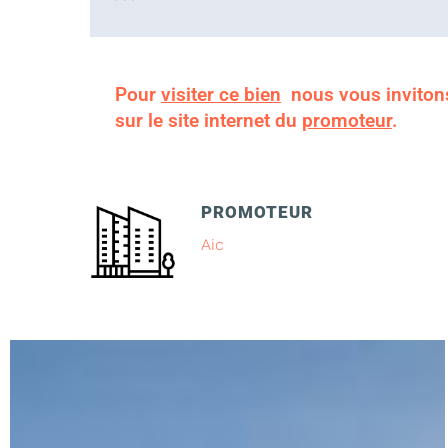
Pour
visiter ce bien
nous vous inviton
sur le site internet du
promoteur
.
PROMOTEUR
Aic