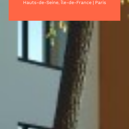
,
|
Hauts-de-Seine
Île-de-France
Paris