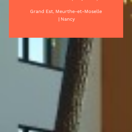
,
Grand Est
Meurthe-et-Moselle
|
Nancy