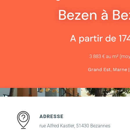
Bezen à B
A partir de 1
3 883 € au m² (mo
,
Grand Est
Marne
ADRESSE
rue Alfred Kastler, 51430 Bezannes