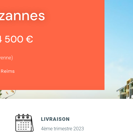
ezannes
74 500 €
yenne)
|
Reims
LIVRAISON
4ème trimestre 2023