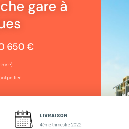
oche gare à
gues
40 650 €
yenne)
ntpellier
LIVRAISON
4ème trimestre 2022