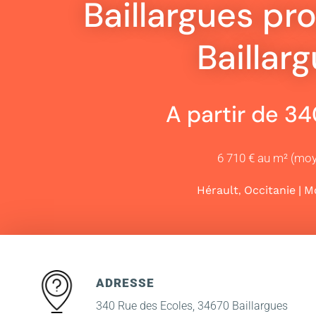
Baillargues pr
Baillar
A partir de 3
6 710 € au m² (mo
,
|
Hérault
Occitanie
Mo
ADRESSE
340 Rue des Ecoles, 34670 Baillargues