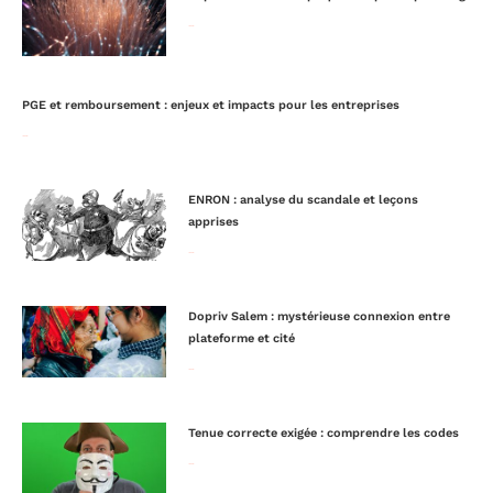
Lire la suite »
PGE et remboursement : enjeux et impacts pour les entreprises
Lire la suite »
ENRON : analyse du scandale et leçons
apprises
Lire la suite »
Dopriv Salem : mystérieuse connexion entre
plateforme et cité
Lire la suite »
Tenue correcte exigée : comprendre les codes
Lire la suite »