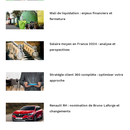
Mali de liquidation : enjeux financiers et
fermeture
Lire la suite »
Salaire moyen en France 2024 : analyse et
perspectives
Lire la suite »
Stratégie client 360 complète : optimiser votre
approche
Lire la suite »
Renault RH : nomination de Bruno Laforge et
changements
Lire la suite »