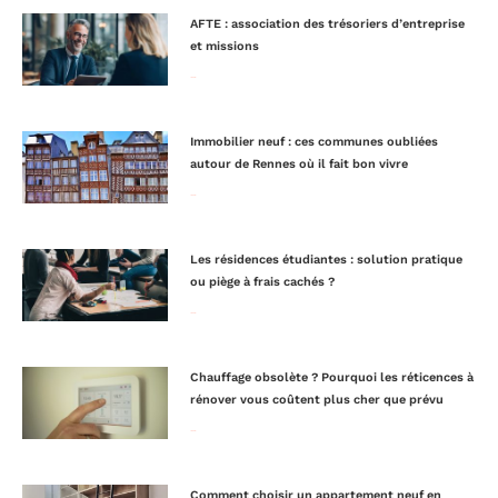
AFTE : association des trésoriers d’entreprise
et missions
Lire la suite »
Immobilier neuf : ces communes oubliées
autour de Rennes où il fait bon vivre
Lire la suite »
Les résidences étudiantes : solution pratique
ou piège à frais cachés ?
Lire la suite »
Chauffage obsolète ? Pourquoi les réticences à
rénover vous coûtent plus cher que prévu
Lire la suite »
Comment choisir un appartement neuf en