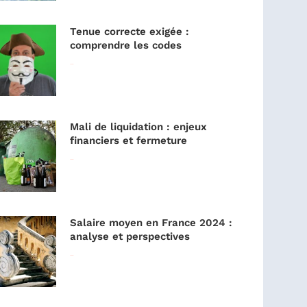
Tenue correcte exigée :
comprendre les codes
Lire la suite »
Mali de liquidation : enjeux
financiers et fermeture
Lire la suite »
Salaire moyen en France 2024 :
analyse et perspectives
Lire la suite »