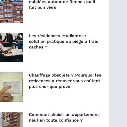
oubliées autour de Rennes où il
fait bon vivre
Lire la suite »
Les résidences étudiantes :
solution pratique ou piège à frais
cachés ?
Lire la suite »
Chauffage obsolète ? Pourquoi les
réticences à rénover vous coûtent
plus cher que prévu
Lire la suite »
Comment choisir un appartement
neuf en toute confiance ?