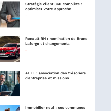
Stratégie client 360 complète :
optimiser votre approche
Lire la suite »
Renault RH : nomination de Bruno
Laforge et changements
Lire la suite »
AFTE : association des trésoriers
d’entreprise et missions
Lire la suite »
Immobilier neuf : ces communes