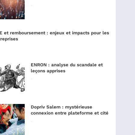
Lire la suite »
E et remboursement : enjeux et impacts pour les
reprises
ENRON : analyse du scandale et
leçons apprises
Lire la suite »
Dopriv Salem : mystérieuse
connexion entre plateforme et cité
Lire la suite »