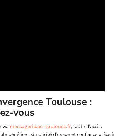
nvergence Toulouse :
dez-vous
e via
, facile d’accès
messagerie.ac-toulouse.fr
ble bénéfice : simplicité d’usage et confiance grâce à