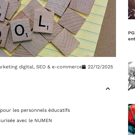
PG
ent
Lire la suite »
rketing digital, SEO & e-commerce
22/12/2025
pour les personnels éducatifs
écurisée avec le NUMEN