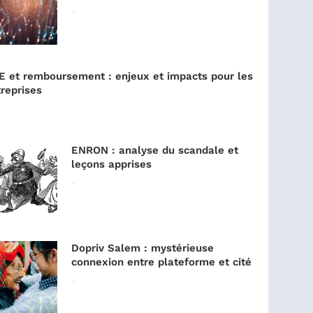
Lire la suite »
E et remboursement : enjeux et impacts pour les
reprises
ENRON : analyse du scandale et
leçons apprises
Lire la suite »
Dopriv Salem : mystérieuse
connexion entre plateforme et cité
Lire la suite »