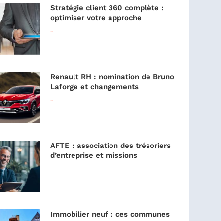
Stratégie client 360 complète :
optimiser votre approche
Lire la suite »
Renault RH : nomination de Bruno
Laforge et changements
Lire la suite »
AFTE : association des trésoriers
d’entreprise et missions
Lire la suite »
Immobilier neuf : ces communes