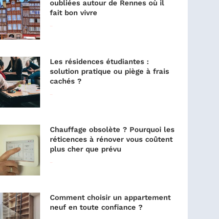
oubliées autour de Rennes où il
fait bon vivre
Lire la suite »
Les résidences étudiantes :
solution pratique ou piège à frais
cachés ?
Lire la suite »
Chauffage obsolète ? Pourquoi les
réticences à rénover vous coûtent
plus cher que prévu
Lire la suite »
Comment choisir un appartement
neuf en toute confiance ?