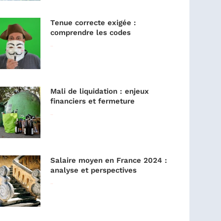
Tenue correcte exigée :
comprendre les codes
Lire la suite »
Mali de liquidation : enjeux
financiers et fermeture
Lire la suite »
Salaire moyen en France 2024 :
analyse et perspectives
Lire la suite »