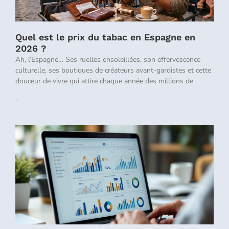
Quel est le prix du tabac en Espagne en
2026 ?
Ah, l’Espagne… Ses ruelles ensoleillées, son effervescence
culturelle, ses boutiques de créateurs avant-gardistes et cette
douceur de vivre qui attire chaque année des millions de
Lire la suite »