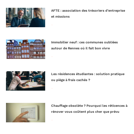
AFTE : association des trésoriers d’entreprise
et missions
Lire la suite »
Immobilier neuf : ces communes oubliées
autour de Rennes où il fait bon vivre
Lire la suite »
Les résidences étudiantes : solution pratique
ou piège à frais cachés ?
Lire la suite »
Chauffage obsolète ? Pourquoi les réticences à
rénover vous coûtent plus cher que prévu
Lire la suite »