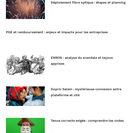
Déploiement fibre optique : étapes et planning
Lire la suite »
PGE et remboursement : enjeux et impacts pour les entreprises
Lire la suite »
ENRON : analyse du scandale et leçons
apprises
Lire la suite »
Dopriv Salem : mystérieuse connexion entre
plateforme et cité
Lire la suite »
Tenue correcte exigée : comprendre les codes
Lire la suite »