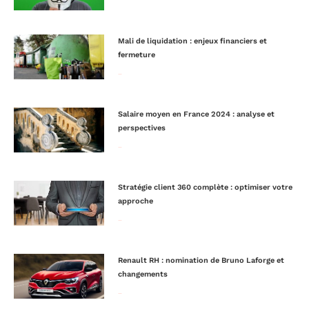
Mali de liquidation : enjeux financiers et
fermeture
Lire la suite »
Salaire moyen en France 2024 : analyse et
perspectives
Lire la suite »
Stratégie client 360 complète : optimiser votre
approche
Lire la suite »
Renault RH : nomination de Bruno Laforge et
changements
Lire la suite »