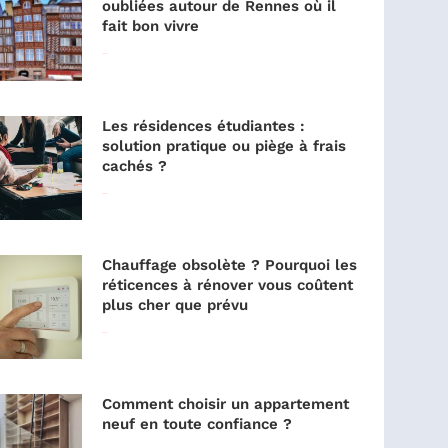
oubliées autour de Rennes où il
fait bon vivre
Lire la suite »
Les résidences étudiantes :
solution pratique ou piège à frais
cachés ?
Lire la suite »
Chauffage obsolète ? Pourquoi les
réticences à rénover vous coûtent
plus cher que prévu
Lire la suite »
Comment choisir un appartement
neuf en toute confiance ?