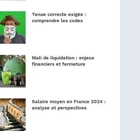
Tenue correcte exigée :
comprendre les codes
Lire la suite »
Mali de liquidation : enjeux
financiers et fermeture
Lire la suite »
Salaire moyen en France 2024 :
analyse et perspectives
Lire la suite »