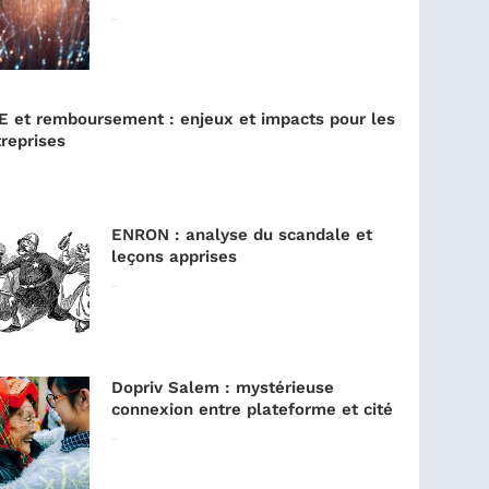
Lire la suite »
E et remboursement : enjeux et impacts pour les
reprises
ENRON : analyse du scandale et
leçons apprises
Lire la suite »
Dopriv Salem : mystérieuse
connexion entre plateforme et cité
Lire la suite »