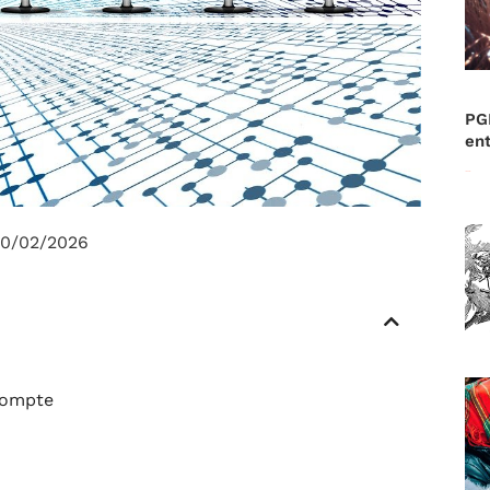
PG
ent
Lire la suite »
0/02/2026
Compte