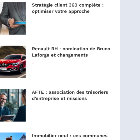
Stratégie client 360 complète :
optimiser votre approche
Lire la suite »
Renault RH : nomination de Bruno
Laforge et changements
Lire la suite »
AFTE : association des trésoriers
d’entreprise et missions
Lire la suite »
Immobilier neuf : ces communes