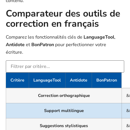
contenu.
Comparateur des outils de
correction en français
Comparez les fonctionnalités clés de
LanguageTool
,
Antidote
et
BonPatron
pour perfectionner votre
écriture.
Tableau
Critère
LanguageTool
Antidote
BonPatron
comparant
les
Correction orthographique
&
critères
de
Support multilingue
&
LanguageTool,
Antidote
Suggestions stylistiques
&
et