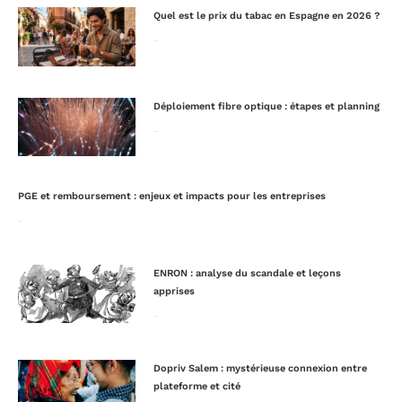
Quel est le prix du tabac en Espagne en 2026 ?
Lire la suite »
Déploiement fibre optique : étapes et planning
Lire la suite »
PGE et remboursement : enjeux et impacts pour les entreprises
Lire la suite »
ENRON : analyse du scandale et leçons
apprises
Lire la suite »
Dopriv Salem : mystérieuse connexion entre
plateforme et cité