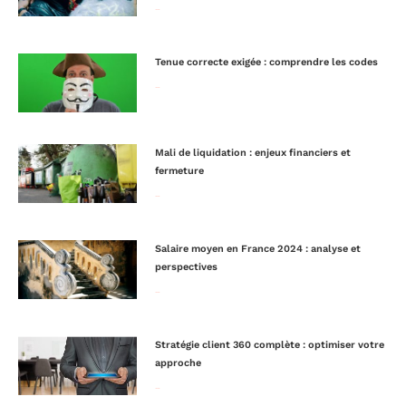
Lire la suite »
Tenue correcte exigée : comprendre les codes
Lire la suite »
Mali de liquidation : enjeux financiers et
fermeture
Lire la suite »
Salaire moyen en France 2024 : analyse et
perspectives
Lire la suite »
Stratégie client 360 complète : optimiser votre
approche
Lire la suite »