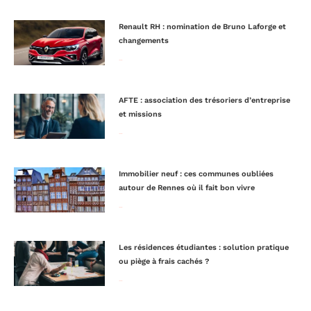
Renault RH : nomination de Bruno Laforge et
changements
Lire la suite »
AFTE : association des trésoriers d’entreprise
et missions
Lire la suite »
Immobilier neuf : ces communes oubliées
autour de Rennes où il fait bon vivre
Lire la suite »
Les résidences étudiantes : solution pratique
ou piège à frais cachés ?
Lire la suite »