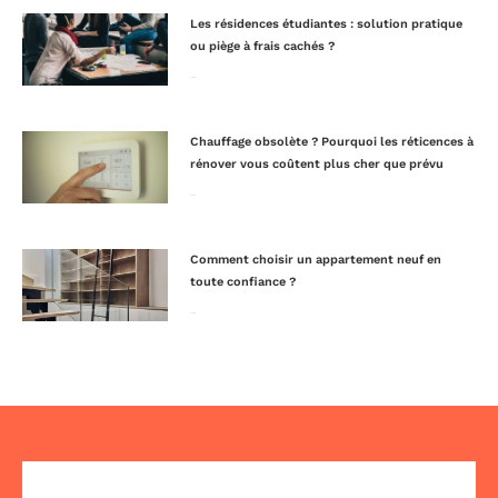
Les résidences étudiantes : solution pratique
ou piège à frais cachés ?
Lire la suite »
Chauffage obsolète ? Pourquoi les réticences à
rénover vous coûtent plus cher que prévu
Lire la suite »
Comment choisir un appartement neuf en
toute confiance ?
Lire la suite »