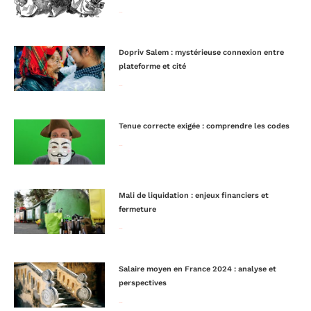
Lire la suite »
Dopriv Salem : mystérieuse connexion entre
plateforme et cité
Lire la suite »
Tenue correcte exigée : comprendre les codes
Lire la suite »
Mali de liquidation : enjeux financiers et
fermeture
Lire la suite »
Salaire moyen en France 2024 : analyse et
perspectives
Lire la suite »