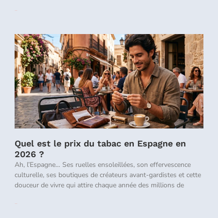
Lire la suite »
Quel est le prix du tabac en Espagne en
2026 ?
Ah, l’Espagne… Ses ruelles ensoleillées, son effervescence
culturelle, ses boutiques de créateurs avant-gardistes et cette
douceur de vivre qui attire chaque année des millions de
Lire la suite »