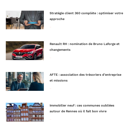
Stratégie client 360 complète : optimiser votre
approche
Lire la suite »
Renault RH : nomination de Bruno Laforge et
changements
Lire la suite »
AFTE : association des trésoriers d’entreprise
et missions
Lire la suite »
Immobilier neuf : ces communes oubliées
autour de Rennes où il fait bon vivre
Lire la suite »