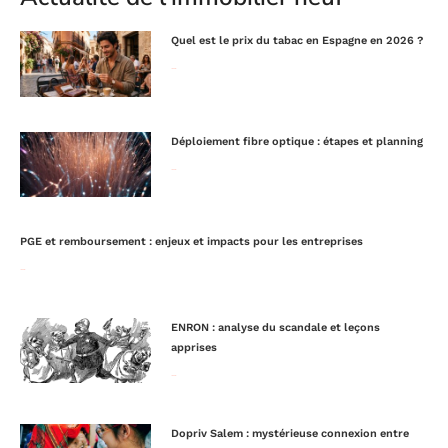
Quel est le prix du tabac en Espagne en 2026 ?
Lire la suite »
Déploiement fibre optique : étapes et planning
Lire la suite »
PGE et remboursement : enjeux et impacts pour les entreprises
Lire la suite »
ENRON : analyse du scandale et leçons
apprises
Lire la suite »
Dopriv Salem : mystérieuse connexion entre