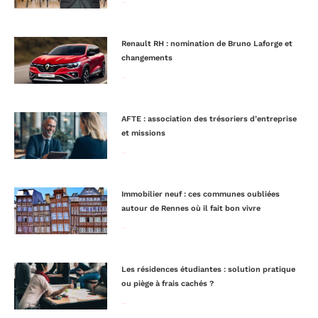
Lire la suite »
Renault RH : nomination de Bruno Laforge et
changements
Lire la suite »
AFTE : association des trésoriers d’entreprise
et missions
Lire la suite »
Immobilier neuf : ces communes oubliées
autour de Rennes où il fait bon vivre
Lire la suite »
Les résidences étudiantes : solution pratique
ou piège à frais cachés ?
Lire la suite »