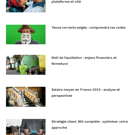
plateforme et cité
Lire la suite »
Tenue correcte exigée : comprendre les codes
Lire la suite »
Mali de liquidation : enjeux financiers et
fermeture
Lire la suite »
Salaire moyen en France 2024 : analyse et
perspectives
Lire la suite »
Stratégie client 360 complète : optimiser votre
approche