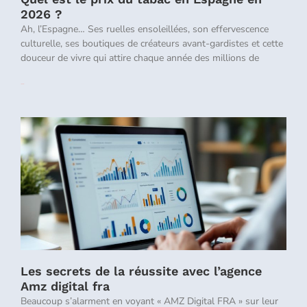
2026 ?
Ah, l’Espagne… Ses ruelles ensoleillées, son effervescence
culturelle, ses boutiques de créateurs avant-gardistes et cette
douceur de vivre qui attire chaque année des millions de
Lire la suite »
Les secrets de la réussite avec l’agence
Amz digital fra
Beaucoup s’alarment en voyant « AMZ Digital FRA » sur leur