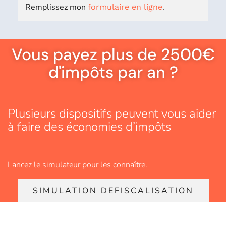
Remplissez mon
.
formulaire en ligne
Vous payez plus de 2500€
d'impôts par an ?
Plusieurs dispositifs peuvent vous aider
à faire des économies d’impôts
Lancez le simulateur pour les connaître.
SIMULATION DEFISCALISATION