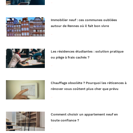
Lire la suite »
Immobilier neuf : ces communes oubliées
autour de Rennes où il fait bon vivre
Lire la suite »
Les résidences étudiantes : solution pratique
ou piège à frais cachés ?
Lire la suite »
Chauffage obsolète ? Pourquoi les réticences à
rénover vous coûtent plus cher que prévu
Lire la suite »
Comment choisir un appartement neuf en
toute confiance ?
Lire la suite »