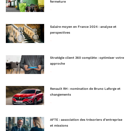
fermeture
Lire la suite »
Salaire moyen en France 2024 : analyse et
perspectives
Lire la suite »
Stratégie client 360 complète : optimiser votre
approche
Lire la suite »
Renault RH : nomination de Bruno Laforge et
changements
Lire la suite »
AFTE : association des trésoriers d’entreprise
et missions