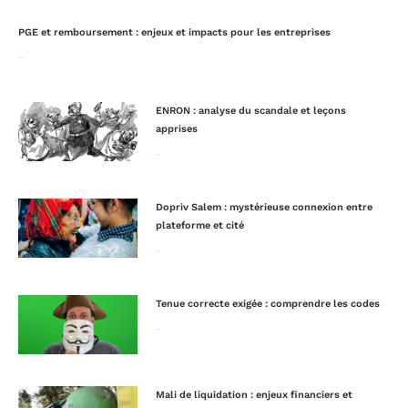
PGE et remboursement : enjeux et impacts pour les entreprises
Lire la suite »
ENRON : analyse du scandale et leçons
apprises
Lire la suite »
Dopriv Salem : mystérieuse connexion entre
plateforme et cité
Lire la suite »
Tenue correcte exigée : comprendre les codes
Lire la suite »
Mali de liquidation : enjeux financiers et