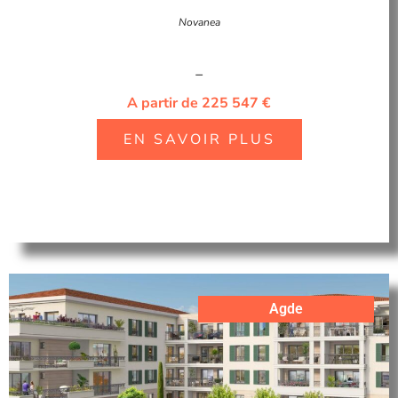
Novanea
–
A partir de 225 547 €
EN SAVOIR PLUS
Agde