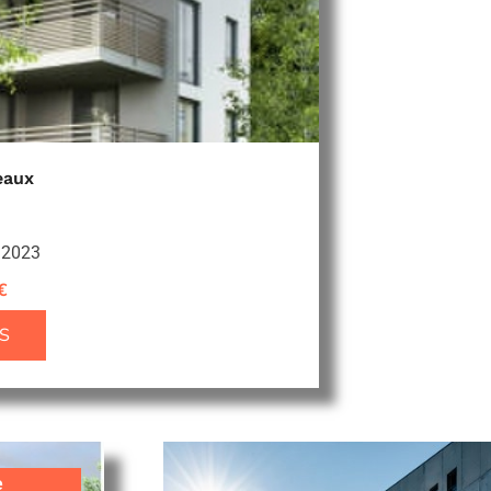
eaux
e 2023
€
S
e