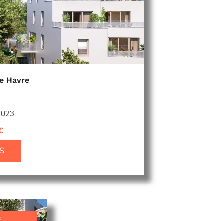
Le Havre
 2023
€
S
s