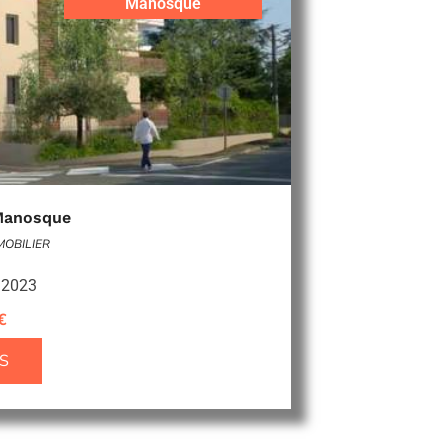
Manosque
 Manosque
MMOBILIER
e 2023
€
S