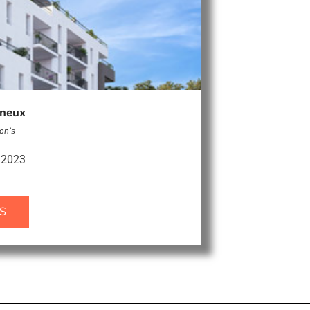
gneux
son’s
e 2023
S